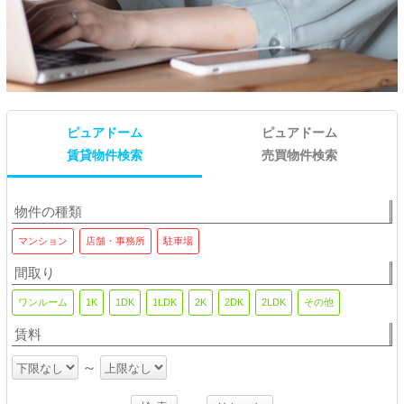
ピュアドーム
ピュアドーム
賃貸物件検索
売買物件検索
物件の種類
マンション
店舗・事務所
マンション(区分)
駐車場
店舗・事務所
間取り
ワンルーム
1K
1DK
ワンルーム
1LDK
2K
1K
2DK
1DK
2LDK
1LDK
その他
2K
2DK
2LD
賃料
～