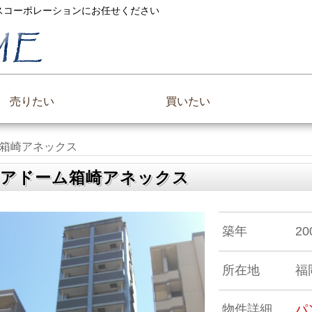
ックスコーポレーションにお任せください
売りたい
買いたい
箱崎アネックス
アドーム箱崎アネックス
築年
2
所在地
福
物件詳細
パ