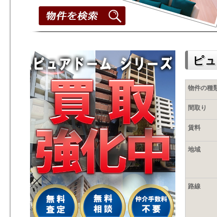
ピュ
物件の種
間取り
賃料
地域
路線