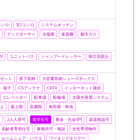
コンロ
3口コンロ
システムキッチン
機
ディスポーザー
冷蔵庫
食器棚
都市ガス
TV
ユニットバス
シャンプードレッサー
独立洗面台
ーゼット
床下収納
大容量収納シューズボックス
ナ・端子
CSアンテナ
CATV
インターネット接続
エレベーター
駐車場
駐輪場
太陽光発電システム
以上
最上階
高層階
角部屋・角地
）
2人入居可
留学生可
敷金・礼金0円
楽器相談可
高齢者専用住宅
事務所可・相談
女性専用物件
ルームシェア・ハウス
ワーキングホリデー