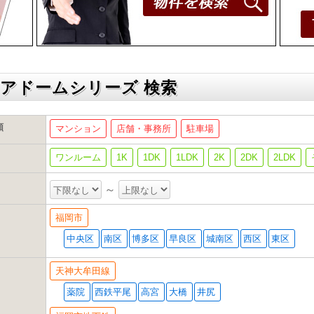
アドームシリーズ 検索
類
マンション
店舗・事務所
駐車場
ワンルーム
1K
1DK
1LDK
2K
2DK
2LDK
～
福岡市
中央区
南区
博多区
早良区
城南区
西区
東区
天神大牟田線
薬院
西鉄平尾
高宮
大橋
井尻