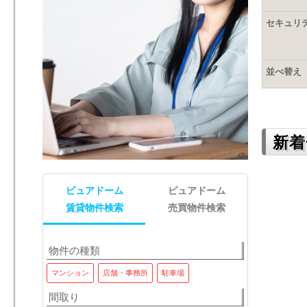
セキュリ
並べ替え
新着
ピュアドーム
ピュアドーム
賃貸物件検索
売買物件検索
物件の種類
マンション
店舗・事務所
マンション(区分)
駐車場
店舗・事務所
間取り