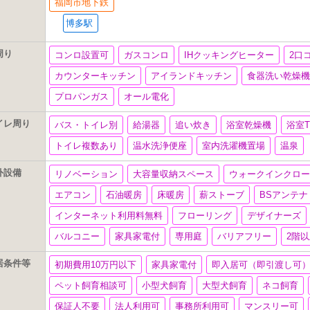
福岡市地下鉄
博多駅
周り
コンロ設置可
ガスコンロ
IHクッキングヒーター
2口
カウンターキッチン
アイランドキッチン
食器洗い乾燥
プロパンガス
オール電化
イレ周り
バス・トイレ別
給湯器
追い炊き
浴室乾燥機
浴室
トイレ複数あり
温水洗浄便座
室内洗濯機置場
温泉
外設備
リノベーション
大容量収納スペース
ウォークインクロ
エアコン
石油暖房
床暖房
薪ストーブ
BSアンテ
インターネット利用料無料
フローリング
デザイナーズ
バルコニー
家具家電付
専用庭
バリアフリー
2階
居条件等
初期費用10万円以下
家具家電付
即入居可（即引渡し可
ペット飼育相談可
小型犬飼育
大型犬飼育
ネコ飼育
保証人不要
法人利用可
事務所利用可
マンスリー可