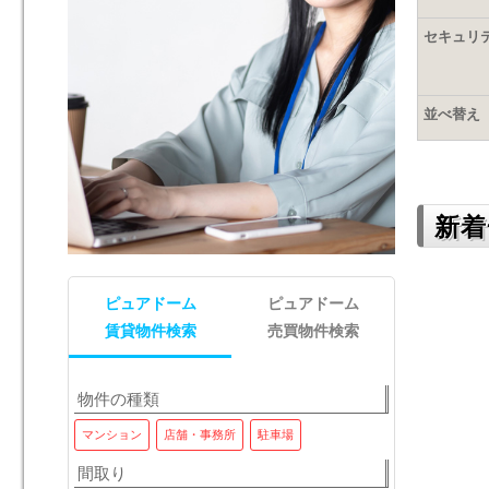
セキュリ
並べ替え
新着
ピュアドーム
ピュアドーム
賃貸物件検索
売買物件検索
物件の種類
マンション
店舗・事務所
マンション(区分)
駐車場
店舗・事務所
間取り