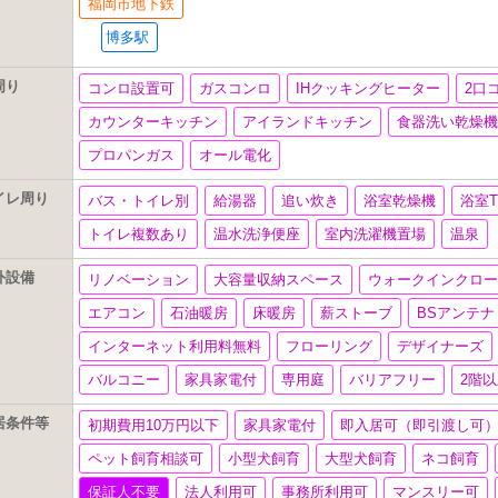
福岡市地下鉄
博多駅
周り
コンロ設置可
ガスコンロ
IHクッキングヒーター
2口
カウンターキッチン
アイランドキッチン
食器洗い乾燥
プロパンガス
オール電化
イレ周り
バス・トイレ別
給湯器
追い炊き
浴室乾燥機
浴室
トイレ複数あり
温水洗浄便座
室内洗濯機置場
温泉
外設備
リノベーション
大容量収納スペース
ウォークインクロ
エアコン
石油暖房
床暖房
薪ストーブ
BSアンテ
インターネット利用料無料
フローリング
デザイナーズ
バルコニー
家具家電付
専用庭
バリアフリー
2階
居条件等
初期費用10万円以下
家具家電付
即入居可（即引渡し可
ペット飼育相談可
小型犬飼育
大型犬飼育
ネコ飼育
保証人不要
法人利用可
事務所利用可
マンスリー可