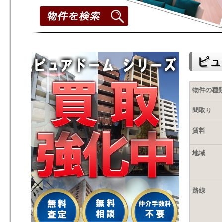
ピュ
物件の種
間取り
賃料
地域
路線