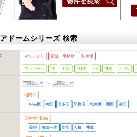
アドームシリーズ 検索
類
マンション
店舗・事務所
駐車場
ワンルーム
1K
1DK
1LDK
2K
2DK
2LDK
～
福岡市
中央区
南区
博多区
早良区
城南区
西区
東区
天神大牟田線
薬院
西鉄平尾
高宮
大橋
井尻