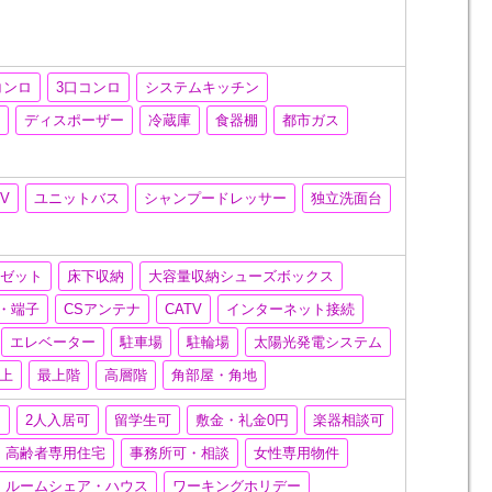
コンロ
3口コンロ
システムキッチン
機
ディスポーザー
冷蔵庫
食器棚
都市ガス
TV
ユニットバス
シャンプードレッサー
独立洗面台
ーゼット
床下収納
大容量収納シューズボックス
ナ・端子
CSアンテナ
CATV
インターネット接続
エレベーター
駐車場
駐輪場
太陽光発電システム
以上
最上階
高層階
角部屋・角地
）
2人入居可
留学生可
敷金・礼金0円
楽器相談可
高齢者専用住宅
事務所可・相談
女性専用物件
ルームシェア・ハウス
ワーキングホリデー