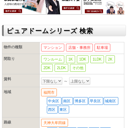
ピュアドームシリーズ 検索
物件の種類
マンション
店舗・事務所
駐車場
間取り
ワンルーム
1K
1DK
1LDK
2K
2DK
2LDK
その他
賃料
～
地域
福岡市
中央区
南区
博多区
早良区
城南区
西区
東区
路線
天神大牟田線