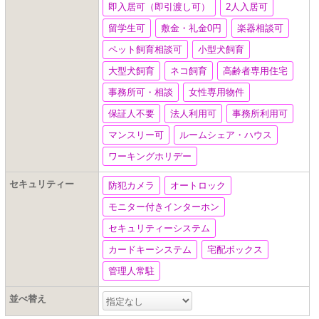
即入居可（即引渡し可）
2人入居可
留学生可
敷金・礼金0円
楽器相談可
ペット飼育相談可
小型犬飼育
大型犬飼育
ネコ飼育
高齢者専用住宅
事務所可・相談
女性専用物件
保証人不要
法人利用可
事務所利用可
マンスリー可
ルームシェア・ハウス
ワーキングホリデー
セキュリティー
防犯カメラ
オートロック
モニター付きインターホン
セキュリティーシステム
カードキーシステム
宅配ボックス
管理人常駐
並べ替え