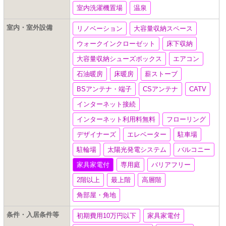
室内洗濯機置場
温泉
室内・室外設備
リノベーション
大容量収納スペース
ウォークインクローゼット
床下収納
大容量収納シューズボックス
エアコン
石油暖房
床暖房
薪ストーブ
BSアンテナ・端子
CSアンテナ
CATV
インターネット接続
インターネット利用料無料
フローリング
デザイナーズ
エレベーター
駐車場
駐輪場
太陽光発電システム
バルコニー
家具家電付
専用庭
バリアフリー
2階以上
最上階
高層階
角部屋・角地
条件・入居条件等
初期費用10万円以下
家具家電付