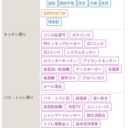
薬院
西鉄平尾
高宮
大橋
井尻
福岡市地下鉄
博多駅
キッチン周り
コンロ設置可
ガスコンロ
IHクッキングヒーター
2口コンロ
3口コンロ
システムキッチン
カウンターキッチン
アイランドキッチン
食器洗い乾燥機
ディスポーザー
冷蔵庫
食器棚
都市ガス
プロパンガス
オール電化
バス・トイレ周り
バス・トイレ別
給湯器
追い炊き
浴室乾燥機
浴室TV
ユニットバス
シャンプードレッサー
独立洗面台
トイレ複数あり
温水洗浄便座